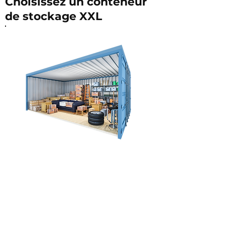
Choisissez un conteneur
de stockage XXL
High Cube: 30 cm plus
Rez-de-chaussée
haute
XXL
Conteneur
Surface
À partir de
28 m²
€ 255 p/m