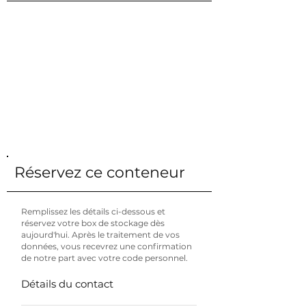
150 € / mois
Prix TTC
14 m²
Surface
33 m³
Le volume
LxWxH (mm)
5900 x 2348 x 2392
Stockage
Combien puis-je stocker dans ceci?
Etage
Rez-de-chaussée
Réservez ce conteneur
Remplissez les détails ci-dessous et
réservez votre box de stockage dès
aujourd'hui. Après le traitement de vos
données, vous recevrez une confirmation
de notre part avec votre code personnel.
Détails du contact