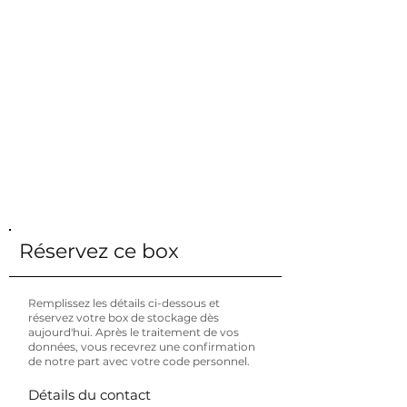
Prix TTC
€ 149 / mois
14 m²
Surface
33 m³
Le volume
LxWxH (mm)
4500 x 3000 x 2392
Stockage
Combien puis-je stocker dans ceci?
Etage
Rez-de-chaussée
Infos supplémentaires: Ce conteneur de stockage
est situé à l'extérieur derrière une clôture fermée.
Réservez ce box
Remplissez les détails ci-dessous et
réservez votre box de stockage dès
aujourd'hui. Après le traitement de vos
données, vous recevrez une confirmation
de notre part avec votre code personnel.
Détails du contact